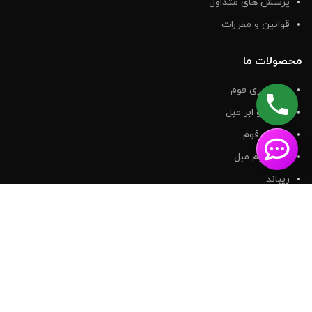
پرسش های متداول
قوانین و مقررات
محصولات ما
پد مموری فوم
اسفنج و ابر مبل
مموری فوم
انواع فوم مبل
ریباند
تشک مموری فوم
قیمت فوم سرد 10 سانتی
تعمیرات مبل کرج
نماد اطمینان و درگاه پرداخت امن