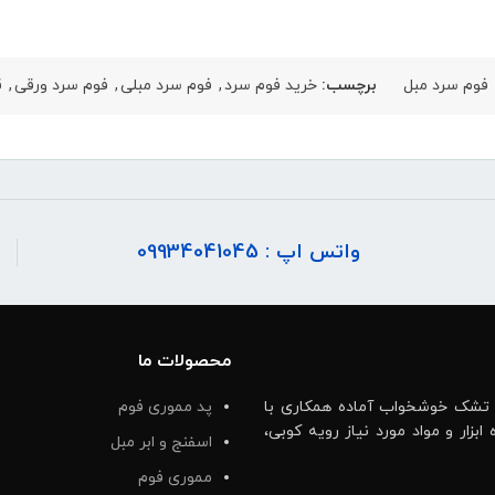
فوم سرد مبل
برچسب:
خرید فوم سرد
,
فوم سرد مبلی
,
فوم سرد ورقی
,
ق
واتس اپ : 09934041045
محصولات ما
 تشک خوشخواب آماده همکاری با
پد مموری فوم
ار و مواد مورد نیاز رویه کوبی،
اسفنج و ابر مبل
مموری فوم