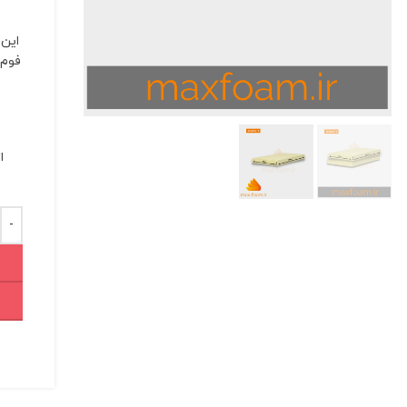
این 
ا