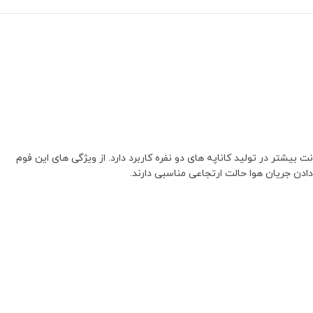
رد به ابعاد 60x120x10 به شرکت تولید کننده و از همه مهمتر کیفیت محصول بستگی دارد. این محصول با عرض 60 سانتیمتر و طول 120 سانت بیشتر در تولید کاناپه های دو نفره کاربرد دارد. از ویژگی های این فوم
دادن جریان هوا حالت ارتجاعی مناسبی دارند.