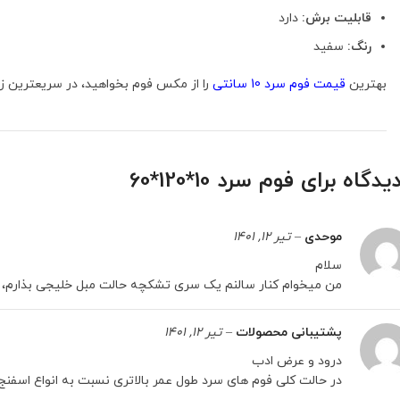
قابلیت برش:
دارد
رنگ:
سفید
بهترین
قیمت فوم سرد 10 سانتی
را از مکس فوم بخواهید، در سریعترین ز
فوم سرد 10*120*60
موحدی
–
تیر 12, 1401
سلام
من میخوام کنار سالنم یک سری تشکچه حالت مبل خلیجی بذارم، عرضش ۱۲۰ خوبه خواستم ببینم از این مدل فوم سرد استفاده کنم ب
پشتیبانی محصولات
–
تیر 12, 1401
درود و عرض ادب
در حالت کلی فوم های سرد طول عمر بالاتری نسبت به انواع اسفنج ه