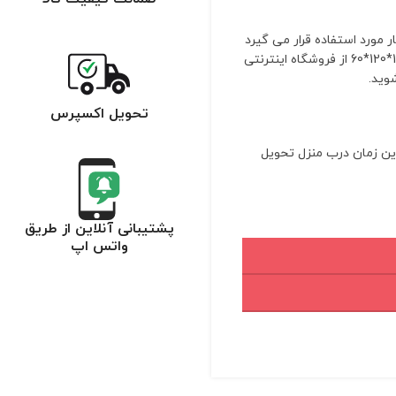
 مورد استفاده قرار می گیرد
فوم به ضخامت ده، عرض شصت و طول 120 سانتی متر است. با خرید فوم سرد 10*120*60 از فروشگاه اینترنتی
وید.
تحویل اکسپرس
رین زمان درب منزل تحویل
پشتیبانی آنلاین از طریق
واتس اپ